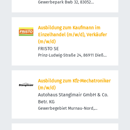
Gewerbepark Bwb 32, 83052
Bruckmühl, Deutschland
Ausbildung zum Kaufmann im
Einzelhandel (m/w/d), Verkäufer
(m/w/d)
FRISTO SE
Prinz-Ludwig-Straße 24, 86911 Dießen
am Ammersee, Deutschland
Ausbildung zum Kfz-Mechatroniker
(m/w/d)
Autohaus Stanglmair GmbH & Co.
Betr. KG
Gewerbegebiet Murnau-Nord,
Straßäcker 10, 82418 Murnau am
Staffelsee, Deutschland