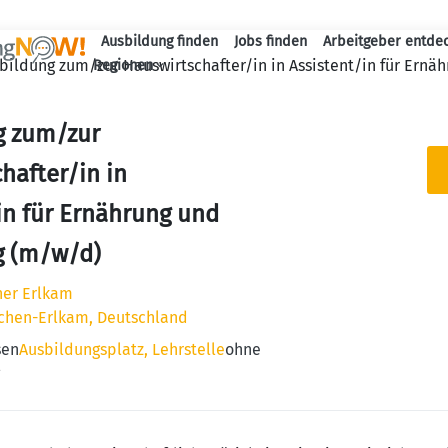
Ausbildung finden
Jobs finden
Arbeitgeber entde
Haupt-Navigation
bildung zum/zur Hauswirtschafter/in in Assistent/in für Ernä
Regionen
g zum/zur
hafter/in in
in für Ernährung und
g (m/w/d)
er Erlkam
rchen-Erlkam, Deutschland
sen
Ausbildungsplatz, Lehrstelle
ohne