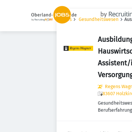
Jobs
Gesundheitswesen
Aus
Ausbildun
Hauswirtsc
Assistent/
Versorgun
Regens Wagn
83607 Holzki
Gesundheitswe
Berufserfahrung