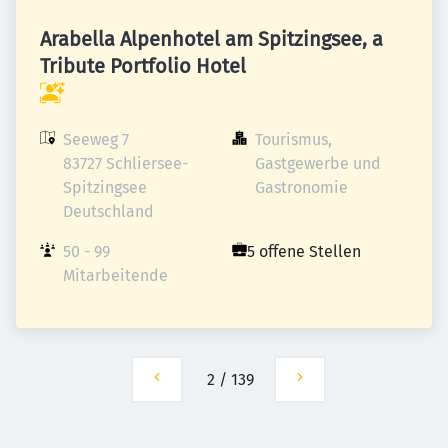
Arabella Alpenhotel am Spitzingsee, a
Tribute Portfolio Hotel
Seeweg 7

Tourismus, 
83727 Schliersee-
Gastgewerbe und 
Spitzingsee

Gastronomie
Deutschland
50 - 99 
5 offene Stellen
Mitarbeitende
2
/
139