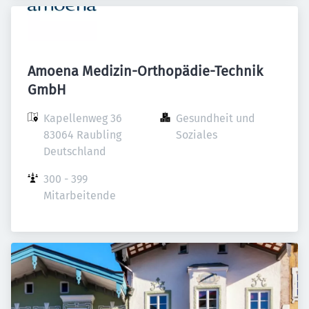
Amoena Medizin-Orthopädie-Technik
GmbH
Kapellenweg 36

Gesundheit und 
83064 Raubling

Soziales
Deutschland
300 - 399 
Mitarbeitende