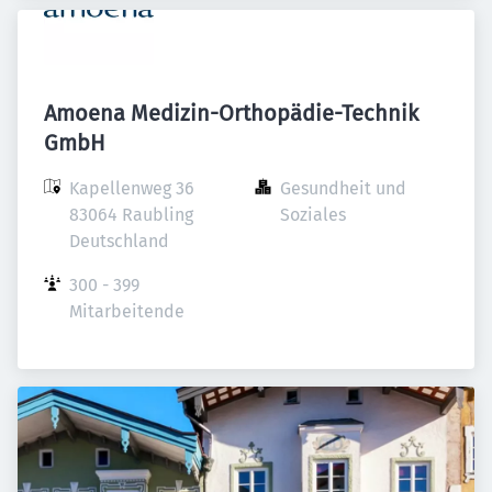
Amoena Medizin-Orthopädie-Technik
GmbH
Kapellenweg 36

Gesundheit und 
83064 Raubling

Soziales
Deutschland
300 - 399 
Mitarbeitende