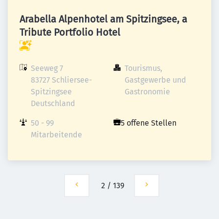
Arabella Alpenhotel am Spitzingsee, a
Tribute Portfolio Hotel
Seeweg 7

Tourismus, 
83727 Schliersee-
Gastgewerbe und 
Spitzingsee

Gastronomie
Deutschland
50 - 99 
5 offene Stellen
Mitarbeitende
2
/
139