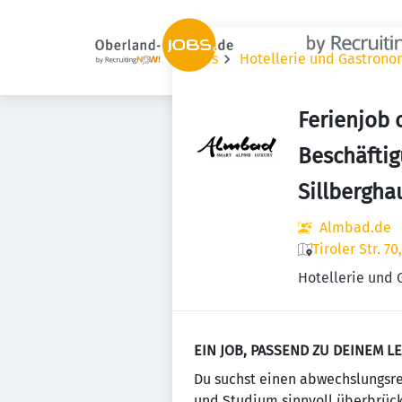
Jobs
Hotellerie und Gastrono
Ferienjob 
Beschäfti
Sillbergha
Almbad.de
Tiroler Str. 7
Hotellerie und
EIN JOB, PASSEND ZU DEINEM L
Du suchst einen abwechslungsre
und Studium sinnvoll überbrücke