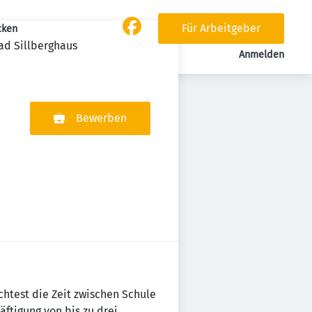
Für Arbeitgeber
cken
ad Sillberghaus
Anmelden
Bewerben
htest die Zeit zwischen Schule
ftigung von bis zu drei