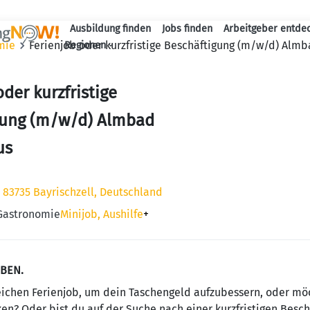
Ausbildung finden
Jobs finden
Arbeitgeber entde
Haupt-Navigation
mie
Ferienjob oder kurzfristige Beschäftigung (m/w/d) Almb
Regionen
oder kurzfristige
gung (m/w/d) Almbad
us
0, 83735 Bayrischzell, Deutschland
 Gastronomie
Minijob, Aushilfe
+
EBEN.
ichen Ferienjob, um dein Taschengeld aufzubessern, oder möc
n? Oder bist du auf der Suche nach einer kurzfristigen Beschä