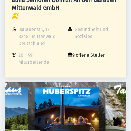
alma Senioren Domizil An den Isarauen
Mittenwald GmbH
Isarauenstr., 17

Gesundheit und 
82481 Mittenwald

Soziales
Deutschland
20 - 49 
9 offene Stellen
Mitarbeitende