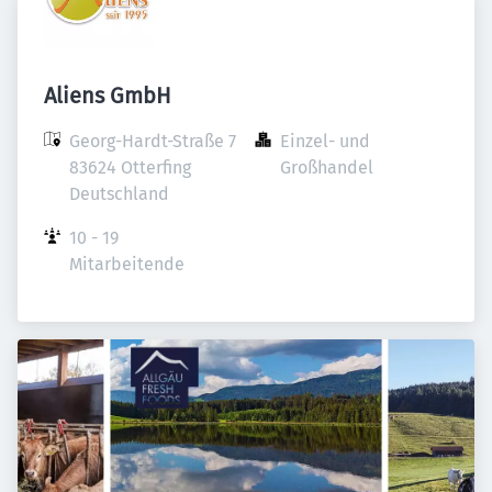
Aliens GmbH
Georg-Hardt-Straße 7

Einzel- und 
83624 Otterfing

Großhandel
Deutschland
10 - 19 
Mitarbeitende