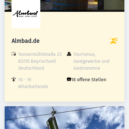
Almbad.de
Tannermühlstraße 23

Tourismus, 
83735 Bayrischzell

Gastgewerbe und 
Deutschland
Gastronomie
10 - 19 
18 offene Stellen
Mitarbeitende