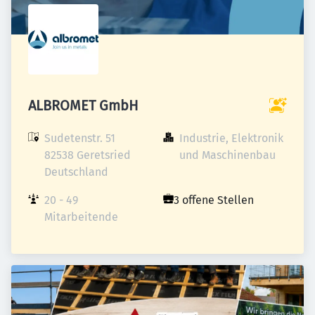
ALBROMET GmbH
Sudetenstr. 51

Industrie, Elektronik 
82538 Geretsried

und Maschinenbau
Deutschland
20 - 49 
3 offene Stellen
Mitarbeitende