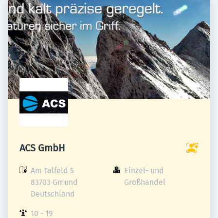
ACS GmbH
Am Talfeld 5

Einzel- und 
83703 Gmund

Großhandel
Deutschland
10 - 19 