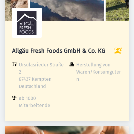
Allgäu Fresh Foods GmbH & Co. KG
Ursulasrieder Straße 
Herstellung von 
2

Waren/Konsumgüter
87437 Kempten

n
Deutschland
ab 1000 
Mitarbeitende