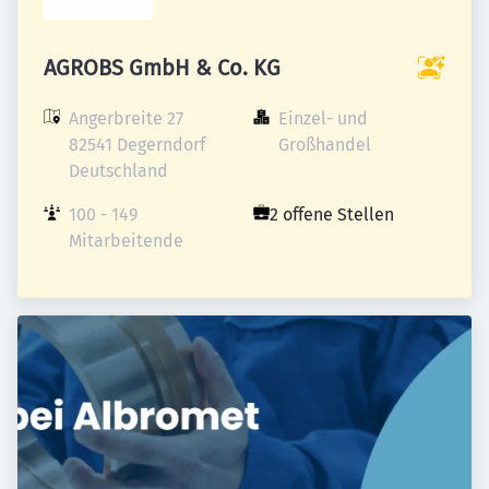
AGROBS GmbH & Co. KG
Angerbreite 27

Einzel- und 
82541 Degerndorf

Großhandel
Deutschland
100 - 149 
2 offene Stellen
Mitarbeitende