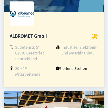
ALBROMET GmbH
Sudetenstr. 51

Industrie, Elektronik 
82538 Geretsried

und Maschinenbau
Deutschland
20 - 49 
3 offene Stellen
Mitarbeitende