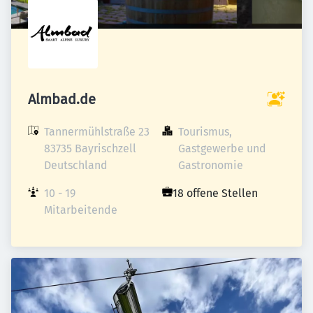
Almbad.de
Tannermühlstraße 23

Tourismus, 
83735 Bayrischzell

Gastgewerbe und 
Deutschland
Gastronomie
10 - 19 
18 offene Stellen
Mitarbeitende