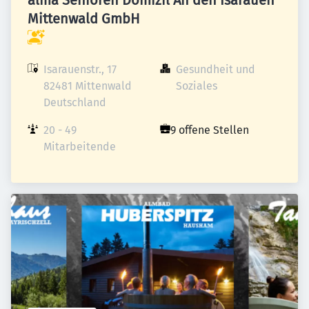
alma Senioren Domizil An den Isarauen
Mittenwald GmbH
Isarauenstr., 17

Gesundheit und 
82481 Mittenwald

Soziales
Deutschland
20 - 49 
9 offene Stellen
Mitarbeitende