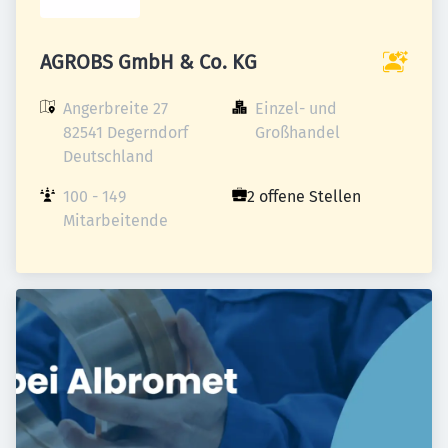
AGROBS GmbH & Co. KG
Angerbreite 27

Einzel- und 
82541 Degerndorf

Großhandel
Deutschland
100 - 149 
2 offene Stellen
Mitarbeitende