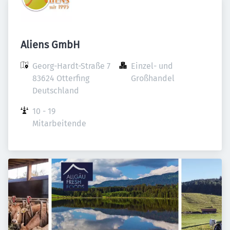
Aliens GmbH
Georg-Hardt-Straße 7

Einzel- und 
83624 Otterfing

Großhandel
Deutschland
10 - 19 
Mitarbeitende