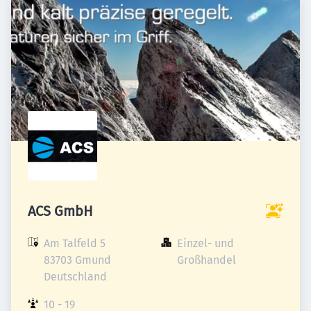
ACS GmbH
Am Talfeld 5

Einzel- und 
83703 Gmund

Großhandel
Deutschland
10 - 19 