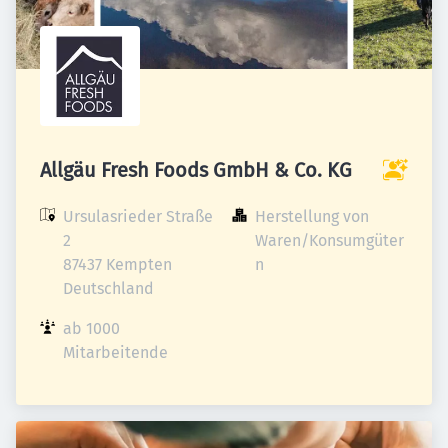
Allgäu Fresh Foods GmbH & Co. KG
Ursulasrieder Straße 
Herstellung von 
2

Waren/Konsumgüter
87437 Kempten

n
Deutschland
ab 1000 
Mitarbeitende