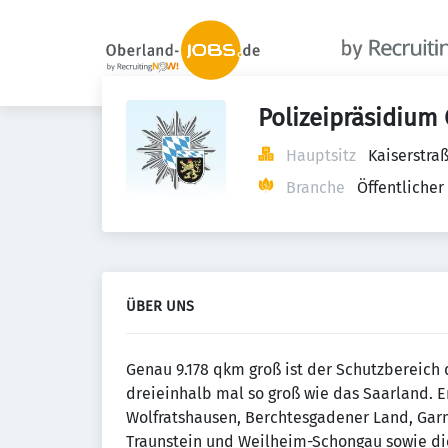
Polizeipräsidium
Hauptsitz
Kaiserstra
Branche
Öffentlicher
ÜBER UNS
Genau 9.178 qkm groß ist der Schutzbereich
dreieinhalb mal so groß wie das Saarland. Er
Wolfratshausen, Berchtesgadener Land, Gar
Traunstein und Weilheim-Schongau sowie die