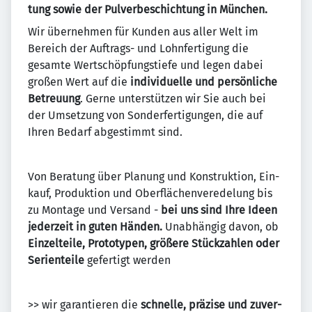
tung sowie der Pulver­beschich­tung in München
.
Wir über­nehmen für Kunden aus aller Welt im
Bereich der Auftrags- und Lohn­fertigung die
gesamte Wert­schöpfungs­tiefe und legen dabei
großen Wert auf die
in­dividuelle und per­sön­liche
Be­treuung
. Gerne unterstützen wir Sie auch bei
der Um­setz­ung von Sonder­fer­tigungen, die auf
Ihren Bedarf abgestimmt sind.
Von Beratung über Pla­nung und Konstrukt­ion, Ein­
kauf, Pro­duk­tion und Ober­flächen­ver­edelung bis
zu Mon­tage und Ver­sand -
bei uns sind Ihre Ideen
jeder­zeit in guten Händen.
Unabhängig davon, ob
Einzel­teile, Proto­typen, größere Stück­zahlen oder
Serien­teile
ge­fertigt werden
>> wir garan­tieren die
schnelle, prä­zise und zu­ver­