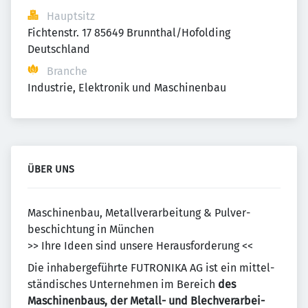
Hauptsitz
Fichtenstr. 17 85649 Brunnthal/Hofolding 
Deutschland
Branche
Industrie, Elektronik und Maschinenbau
ÜBER UNS
Maschinenbau, Metall­ver­ar­bei­tung & Pulver­
beschich­tung in München
>> Ihre Ideen sind un­sere Heraus­forderung <<
Die inhaber­geführte FUTRONIKA AG ist ein mittel­
stän­disches Unter­nehmen im Bereich
des
Maschinenbaus, der Metall- und Blech­ver­arbei­