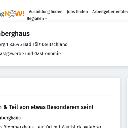
Ausbildung finden
Jobs finden
Arbeitgeber entde
Haupt-Navigation
Regionen
mberghaus
g 1 83646 Bad Tölz Deutschland
Gastgewerbe und Gastronomie
 & Teil von etwas Besonderem sein!
mberghaus:
as Blomberghaus – ein Ort mit Weitblick, gelebter