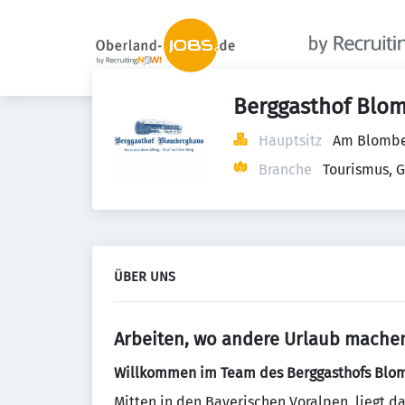
Berggasthof Blo
Hauptsitz
Am Blomber
Branche
Tourismus, 
ÜBER UNS
Arbeiten, wo andere Urlaub machen
Willkommen im Team des Berggasthofs Blo
Mitten in den Bayerischen Voralpen, liegt d