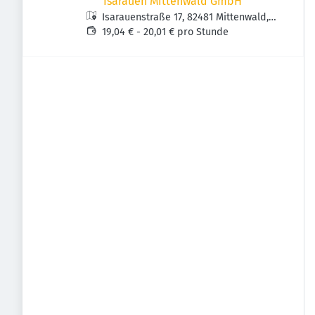
Isarauen Mittenwald GmbH
Isarauenstraße 17, 82481 Mittenwald,
Deutschland
19,04 € - 20,01 € pro Stunde