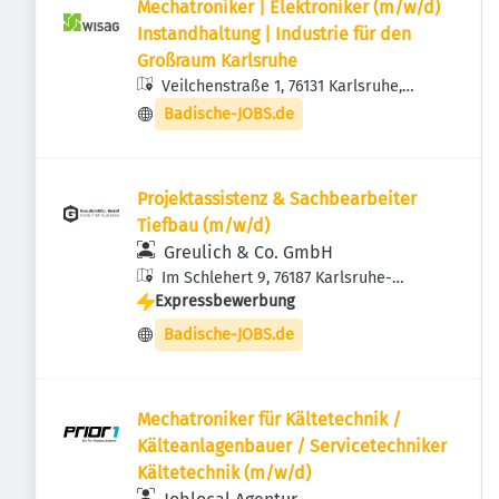
Mechatroniker | Elektroniker (m/w/d)
Instandhaltung | Industrie für den
Großraum Karlsruhe
Veilchenstraße 1, 76131 Karlsruhe,
Deutschland
Badische-JOBS.de
Projektassistenz & Sachbearbeiter
Tiefbau (m/w/d)
Greulich & Co. GmbH
Im Schlehert 9, 76187 Karlsruhe-
Expressbewerbung
Knielingen, Deutschland
Badische-JOBS.de
Mechatroniker für Kältetechnik /
Kälteanlagenbauer / Servicetechniker
Kältetechnik (m/w/d)