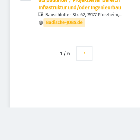
als Bauleiter / Projektleiter Bereich
Infrastruktur und/oder Ingenieurbau
Bauschlotter Str. 62, 75177 Pforzheim,
Deutschland
Badische-JOBS.de
1
/
6