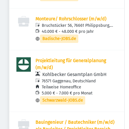
Monteure/ Rohrschlosser (m/w/d)
Bruchstücker 56, 76661 Philippsburg,
Deutschland
40.000 € - 48.000 € pro Jahr
Badische-JOBS.de
Projektleitung für Generalplanung
(m/w/d)
Kohlbecker Gesamtplan GmbH
76571 Gaggenau, Deutschland
Teilweise Homeoffice
5.000 € - 7.000 € pro Monat
Schwarzwald-JOBS.de
Bauingenieur / Bautechniker (m/w/d)