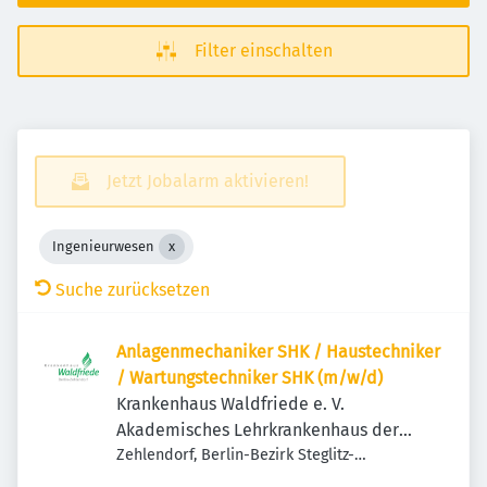
Filter einschalten
Jetzt Jobalarm aktivieren!
Ingenieurwesen
Suche zurücksetzen
Anlagenmechaniker SHK / Haustechniker
/ Wartungstechniker SHK (m/w/d)
Krankenhaus Waldfriede e. V.
Akademisches Lehrkrankenhaus der
Charité
Zehlendorf, Berlin-Bezirk Steglitz-
Zehlendorf, Deutschland