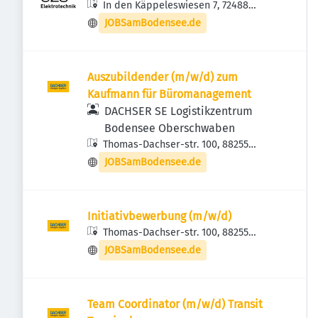
In den Käppeleswiesen 7, 72488
Sigmaringen, Deutschland
JOBSamBodensee.de
Auszubildender (m/w/d) zum
Kaufmann für Büromanagement
DACHSER SE Logistikzentrum
Bodensee Oberschwaben
Thomas-Dachser-str. 100, 88255
Baindt, Deutschland
JOBSamBodensee.de
Initiativbewerbung (m/w/d)
Thomas-Dachser-str. 100, 88255
Baindt, Deutschland
JOBSamBodensee.de
Team Coordinator (m/w/d) Transit