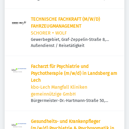
86899 Landsberg am Lech, Deutschland
TECHNISCHE FACHKRAFT (M/W/D)
FAHRZEUGMANAGEMENT
SCHORER + WOLF
Gewerbegebiet, Graf-Zeppelin-Straße 8,
86899 Landsberg am Lech, Deutschland
Außendienst / Reisetätigkeit
Facharzt für Psychiatrie und
Psychotherapie (m/w/d) in Landsberg am
Lech
kbo-Lech Mangfall Kliniken
gemeinnützige GmbH
Bürgermeister-Dr.-Hartmann-Straße 50,
86899 Landsberg am Lech, Deutschland
Gesundheits- und Krankenpfleger
(m/w/d) Psychiatrie & Psychosomatik in