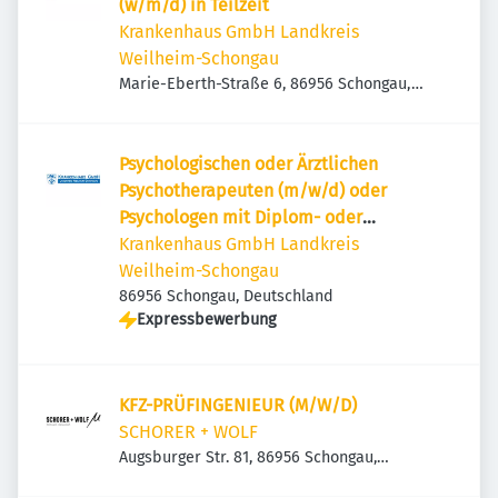
(w/m/d) in Teilzeit
Krankenhaus GmbH Landkreis
Weilheim-Schongau
Marie-Eberth-Straße 6, 86956 Schongau,
Deutschland
Psychologischen oder Ärztlichen
Psychotherapeuten (m/w/d) oder
Psychologen mit Diplom- oder
Masterabschluss (m/w/d)
Krankenhaus GmbH Landkreis
Weilheim-Schongau
86956 Schongau, Deutschland
Expressbewerbung
KFZ-PRÜFINGENIEUR (M/W/D)
SCHORER + WOLF
Augsburger Str. 81, 86956 Schongau,
Deutschland