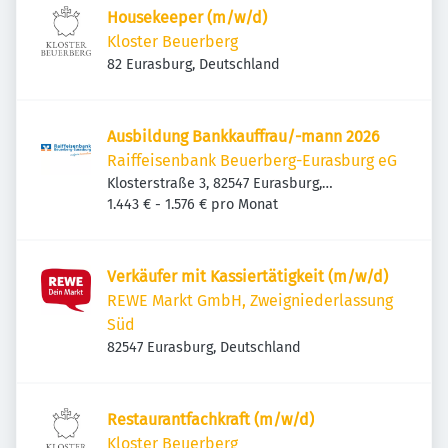
Housekeeper (m/w/d)
Kloster Beuerberg
82 Eurasburg, Deutschland
Ausbildung Bankkauffrau/-mann 2026
Raiffeisenbank Beuerberg-Eurasburg eG
Klosterstraße 3, 82547 Eurasburg,
Deutschland
1.443 € - 1.576 € pro Monat
Verkäufer mit Kassiertätigkeit (m/w/d)
REWE Markt GmbH, Zweigniederlassung
Süd
82547 Eurasburg, Deutschland
Restaurantfachkraft (m/w/d)
Kloster Beuerberg