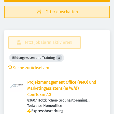
Filter einschalten
Jetzt Jobalarm aktivieren!
Bildungswesen und Training
Suche zurücksetzen
Projektmanagement Office (PMO) und
Marketingassistenz (m/w/d)
ComTeam AG
83607 Holzkirchen-Großhartpenning,
Deutschland
Teilweise Homeoffice
Expressbewerbung