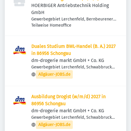
HOERBIGER Antriebstechnik Holding
GmbH
Gewerbegebiet Lerchenfeld, Bernbeurener
Str. 13, 86956 Schongau, Deutschland
Teilweise Homeoffice
Duales Studium BWL-Handel (B. A.) 2027
in 86956 Schongau
dm-drogerie markt GmbH + Co. KG
Gewerbegebiet Lerchenfeld, Schwabbrucker
Str. 1, 86956 Schongau, Deutschland
Allgäuer-JOBS.de
Ausbildung Drogist (w/m/d) 2027 in
86956 Schongau
dm-drogerie markt GmbH + Co. KG
Gewerbegebiet Lerchenfeld, Schwabbrucker
Str. 1, 86956 Schongau, Deutschland
Allgäuer-JOBS.de