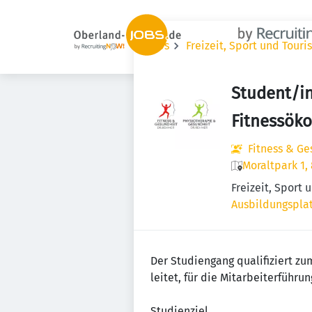
Jobs
Freizeit, Sport und Tour
Student/in
Fitnessök
Fitness & G
Moraltpark 1,
Freizeit, Sport
Ausbildungsplat
Der Studiengang qualifiziert z
leitet, für die Mitarbeiterführ
Studienziel