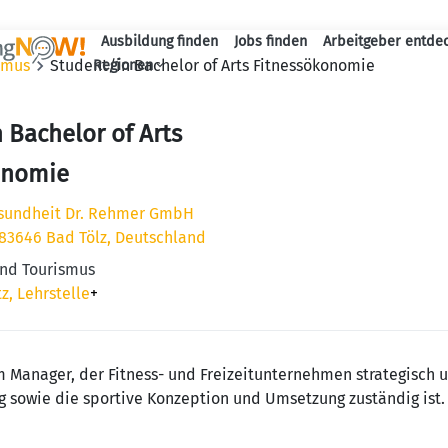
Ausbildung finden
Jobs finden
Arbeitgeber entde
Haupt-Navigation
ismus
Student/in Bachelor of Arts Fitnessökonomie
Regionen
 Bachelor of Arts
onomie
esundheit Dr. Rehmer GmbH
 83646 Bad Tölz, Deutschland
 und Tourismus
z, Lehrstelle
+
um Manager, der Fitness- und Freizeitunternehmen strategisch
ung sowie die sportive Konzeption und Umsetzung zuständig ist.