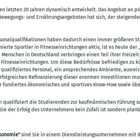
den letzten 20 Jahren dynamisch entwickelt. Das Angebot an p
, Bewegungs- und Ernährungsangeboten hat sich, der steigende
rsonalqualifikationen haben dadurch einen immer größeren 
nierte Sportler in Fitnesseinrichtungen aktiv, ist es heute der
n Menschen in Deutschland verbringen einen Teil ihrer Freizeit
n Fitnesseinrichtungen. Um diese Bedürfnisse befriedigen zu 
n qualifiziertes Personal, ein ansprechendes Ambiente, ausre
 erfolgreichen Refinanzierung dieser enormen Investitionen m
ber fundiertes ökonomisches und sportives Know-How sowie üb
qualifiziert die Studierenden zur kaufmännischen Führung so
 Sie der Erfolg des Unternehmens kein Zufall ist sondern planb
ökonomie"
sind Sie in einem Dienstleistungsunternehmen mit d