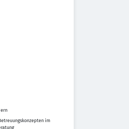
dern
 Betreuungskonzepten im
eratung