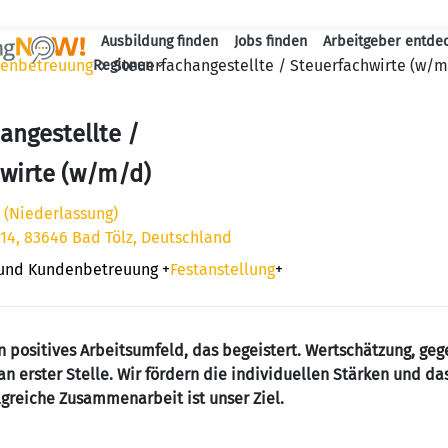
Ausbildung finden
Jobs finden
Arbeitgeber entde
Haupt-Navigation
denbetreuung
Steuerfachangestellte / Steuerfachwirte (w/m
Regionen
angestellte /
hwirte (w/m/d)
 (Niederlassung)
14, 83646 Bad Tölz, Deutschland
 und Kundenbetreuung
+
Festanstellung
+
in positives Arbeitsumfeld, das begeistert. Wertschätzung, ge
n erster Stelle. Wir fördern die individuellen Stärken und d
greiche Zusammenarbeit ist unser Ziel.