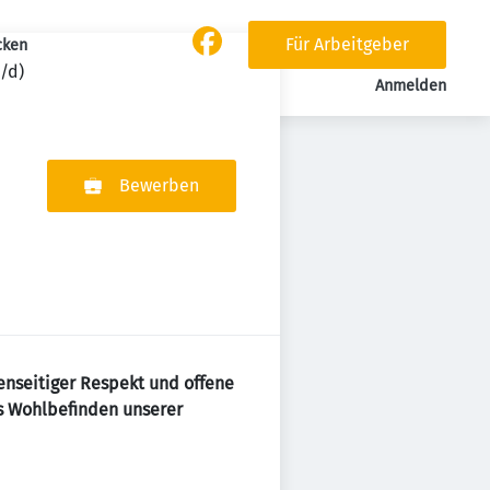
Für Arbeitgeber
cken
/d)
Anmelden
Bewerben
genseitiger Respekt und offene
as Wohlbefinden unserer