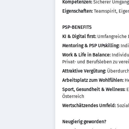
Kompetenzen:
Sicherer Umgang
Eigenschaften:
Teamspirit, Eige
PSP-BENEFITS
KI & Digital first:
Umfangreiche Di
Mentoring & PSP UPskilling:
Indi
Work & Life in Balance:
Individu
Privat- und Berufsleben zu ver
Attraktive Vergütung:
Überdurchs
Arbeitsplatz zum Wohlfühlen:
He
Sport, Gesundheit & Wellness:
E
Österreich
Wertschätzendes Umfeld:
Sozial
Neugierig geworden?