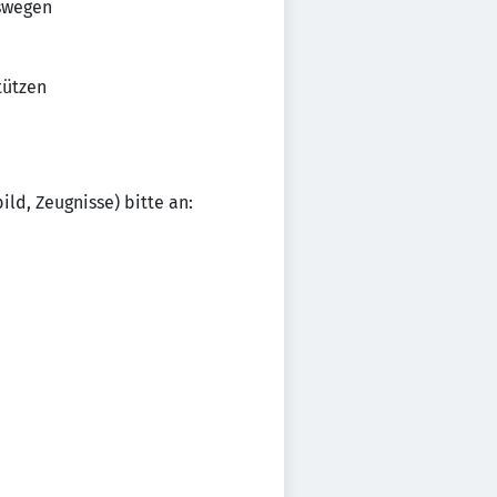
swegen
tützen
ld, Zeugnisse) bitte an: