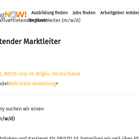
Ausbildung finden
Jobs finden
Arbeitgeber entde
Haupt-Navigation
ellvertretender Marktleiter (m/w/d)
Regionen
etender Marktleiter
, 88316 Isny im Allgäu, Deutschland
ndel
Befristete Anstellung
+
ny suchen wir einen
(m/w/d)
etränken und Karriere! Als FRISTO SE betreiben wir seit über 