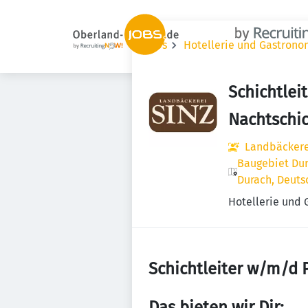
Jobs
Hotellerie und Gastrono
Schichtlei
Nachtschich
Landbäckere
Baugebiet Dur
Durach, Deuts
Hotellerie und
Schichtleiter w/m/d P
Das bieten wir Dir: