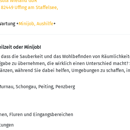
rsula Wieland GbR
 82449 Uffing am Staffelsee,
Wartung
+
Minijob, Aushilfe
+
eilzeit oder Minijob!
 dass die Sauberkeit und das Wohlbefinden von Räumlichkei
fgabe zu übernehmen, die wirklich einen Unterschied macht? 
Glänzen, während Sie dabei helfen, Umgebungen zu schaffen, 
Murnau, Schongau, Peiting, Penzberg
en, Fluren und Eingangsbereichen
htungen