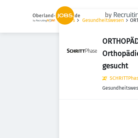
Jobs
Gesundheitswesen
ORT
ORTHOPÄD
Orthopädi
gesucht
SCHRITTPha
Gesundheitswe