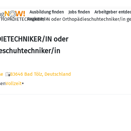
Ausbildung finden
Jobs finden
Arbeitgeber entde
Haupt-Navigation
HOPÄDIETECHNIKER/IN oder Orthopädieschuhtechniker/in g
Regionen
IETECHNIKER/IN oder
eschuhtechniker/in
se
83646 Bad Tölz, Deutschland
sen
Vollzeit
+