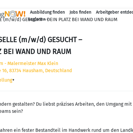
Ausbildung finden
Jobs finden
Arbeitgeber entde
Haupt-Navigation
E (m/w/d) GESUCHT – DEIN PLATZ BEI WAND UND RAUM
Regionen
ELLE (m/w/d) GESUCHT –
Z BEI WAND UND RAUM
 - Malermeister Max Klein
e 16, 83734 Hausham, Deutschland
ellung
+
sondern gestalten? Du liebst präzises Arbeiten, den Umgang mi
Teams sein?
Jahren ein fester Bestandteil im Handwerk rund um den Land