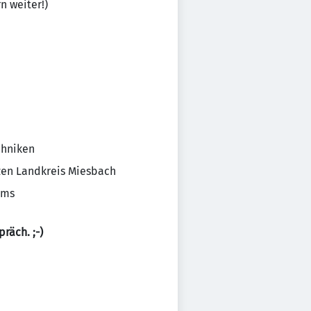
n weiter!)
chniken
zen Landkreis Miesbach
ams
räch. ;-)