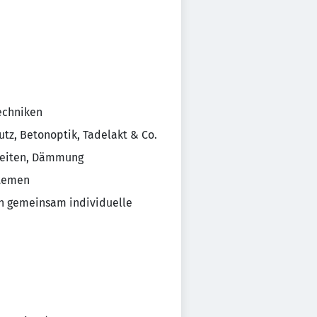
echniken
tz, Betonoptik, Tadelakt & Co.
rbeiten, Dämmung
stemen
en gemeinsam individuelle