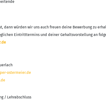
rbeitende
st, dann würden wir uns auch freuen deine Bewerbung zu erhal
lichen Eintritttermins und deiner Gehaltsvorstellung an folg
.de
auerlach
er-ostermeier.de
.de
ng / Lehrabschluss