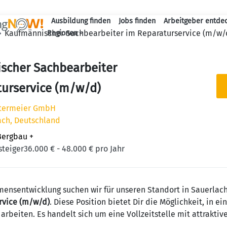
Ausbildung finden
Jobs finden
Arbeitgeber entde
Haupt-Navigation
Kaufmännischer Sachbearbeiter im Reparaturservice (m/w/
Regionen
scher Sachbearbeiter
turservice (m/w/d)
stermeier GmbH
ach, Deutschland
Bergbau
+
steiger
36.000 € - 48.000 € pro Jahr
ensentwicklung suchen wir für unseren Standort in Sauerlac
rvice (m/w/d)
. Diese Position bietet Dir die Möglichkeit, in
arbeiten. Es handelt sich um eine Vollzeitstelle mit attraktiv