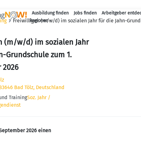
Ausbildung finden
Jobs finden
Arbeitgeber entde
Haupt-Navigation
ing
Freiwilligen (m/w/d) im sozialen Jahr für die Jahn-Gru
Regionen
en (m/w/d) im sozialen Jahr
hn-Grundschule zum 1.
 2026
lz
 83646 Bad Tölz, Deutschland
und Training
Soz. Jahr /
gendienst
. September 2026 einen