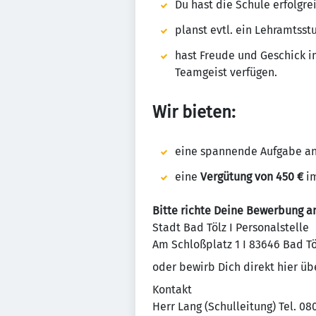
Du hast die Schule erfolgre
planst evtl. ein Lehramtss
hast Freude und Geschick im
Teamgeist verfügen.
Wir bieten:
eine spannende Aufgabe an 
eine
Vergütung von 450 €
im
Bitte richte Deine Bewerbung a
Stadt Bad Tölz I Personalstelle
Am Schloßplatz 1 I 83646 Bad Tö
oder bewirb Dich direkt hier ü
Kontakt
Herr Lang (Schulleitung) Tel. 0