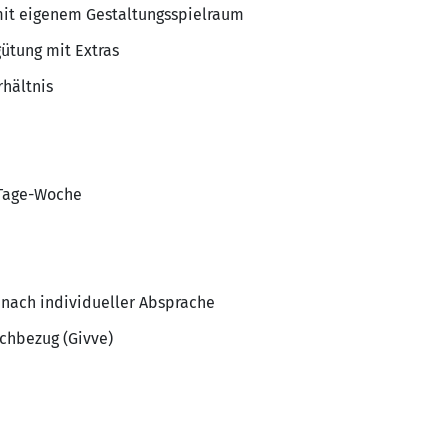
it eigenem Gestaltungsspielraum
gütung mit Extras
rhältnis
-Tage-Woche
nach individueller Absprache
achbezug (Givve)