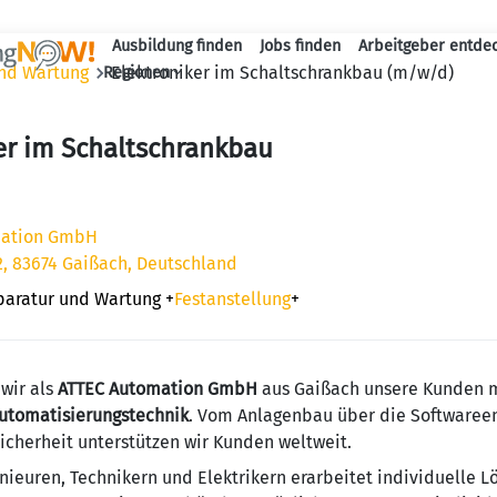
Ausbildung finden
Jobs finden
Arbeitgeber entde
Haupt-Navigation
und Wartung
Elektroniker im Schaltschrankbau (m/w/d)
Regionen
er im Schaltschrankbau
mation GmbH
2, 83674 Gaißach, Deutschland
eparatur und Wartung
+
Festanstellung
+
 wir als
ATTEC Automation GmbH
aus Gaißach unsere Kunden 
Automatisierungstechnik
. Vom Anlagenbau über die Softwareen
herheit unterstützen wir Kunden weltweit.
nieuren, Technikern und Elektrikern erarbeitet individuelle L