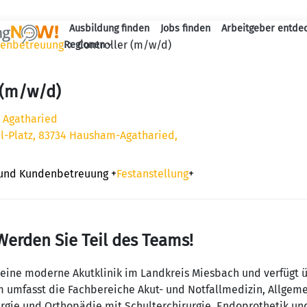
Ausbildung finden
Jobs finden
Arbeitgeber entde
Haupt-Navigation
denbetreuung
Controller (m/w/d)
Regionen
 (m/w/d)
 Agatharied
l-Platz, 83734 Hausham-Agatharied,
 und Kundenbetreuung
+
Festanstellung
+
Werden Sie Teil des Teams!
 eine moderne Akutklinik im Landkreis Miesbach und verfügt 
umfasst die Fachbereiche Akut- und Notfallmedizin, Allgemein
urgie und Orthopädie mit Schulterchirurgie, Endoprothetik un