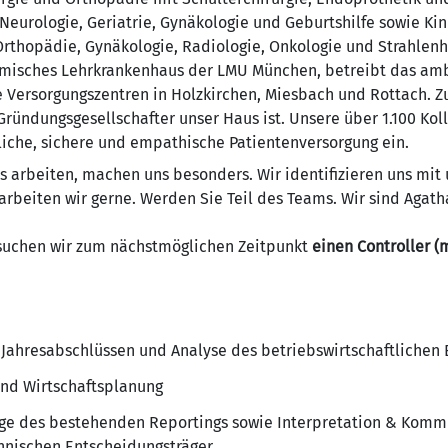
 Neurologie, Geriatrie, Gynäkologie und Geburtshilfe sowie K
 Orthopädie, Gynäkologie, Radiologie, Onkologie und Strahlen
misches Lehrkrankenhaus der LMU München, betreibt das am
e Versorgungszentren in Holzkirchen, Miesbach und Rottach. 
ründungsgesellschafter unser Haus ist. Unsere über 1.100 Kol
liche, sichere und empathische Patientenversorgung ein.
ns arbeiten, machen uns besonders. Wir identifizieren uns m
arbeiten wir gerne. Werden Sie Teil des Teams. Wir sind Agath
 suchen wir zum nächstmöglichen Zeitpunkt
einen Controller (m
 Jahresabschlüssen und Analyse des betriebswirtschaftlichen 
und Wirtschaftsplanung
ege des bestehenden Reportings sowie Interpretation & Kommu
nischen Entscheidungsträger