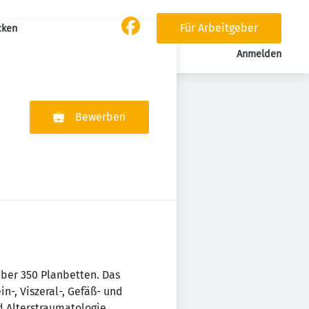
Für Arbeitgeber
cken
Anmelden
Bewerben
über 350 Planbetten. Das
-, Viszeral-, Gefäß- und
d Alterstraumatologie,